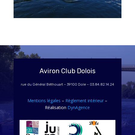
Aviron Club Dolois
rue du Général Béthouart – 39100 Dole – 03.84.82.14.24
Mentions légales
–
Règlement intérieur
–
Réalisation
DynAgence