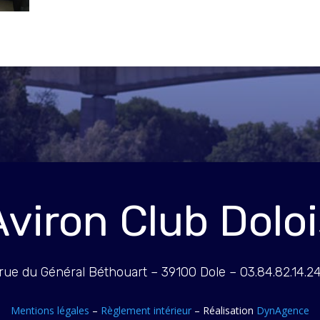
Aviron Club Doloi
rue du Général Béthouart – 39100 Dole – 03.84.82.14.2
Mentions légales
–
Règlement intérieur
– Réalisation
DynAgence